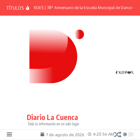
Saltar al contenido
TÍTULOS
EFEMÉRIDES | 38° Aniversario de la Escuela Municipal de Danzas “El 
Diario La Cuenca
Toda la Información en un solo lugar
4:20:57 AM
7 de agosto de 2026