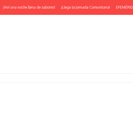
oche llena de sabores!
¡Llega la Jornada Comunitaria!
EFEMÉRIDES | ¡Feliz 53°