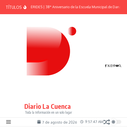
Saltar al contenido
TÍTULOS
EFEMÉRIDES | 38° Aniversario de la Escuela Municipal de Danzas “
Diario La Cuenca
Toda la Información en un solo lugar
9:57:47 AM
7 de agosto de 2026