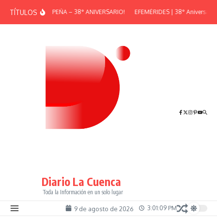
Saltar al contenido
TÍTULOS
¡GRAN PEÑA – 38° ANIVERSARIO!
EFEMÉRIDES | 38° Aniversario d
Diario La Cuenca
Toda la Información en un solo lugar
3:01:10 PM
9 de agosto de 2026