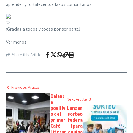
aprender y fortalecer los lazos comunitarios.
¡Gracias a todos y todas por ser parte!
Ver menos
Share this Article
Previous Article
Balanc
Next Article
e
positiv
Lanzan
o del
sorteo
primer
federa
Café
l para
Literar
equipa