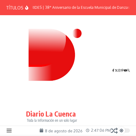
Saltar al contenido
TÍTULOS
EFEMÉRIDES | 38° Aniversario de la Escuela Municipal de Danzas “El 
Diario La Cuenca
Toda la Información en un solo lugar
2:47:06 PM
8 de agosto de 2026