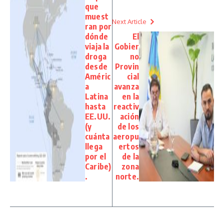
que
muest
Next Article
ran por
dónde
El
viaja la
Gobier
droga
no
desde
Provin
Améric
cial
a
avanza
Latina
en la
hasta
reactiv
EE.UU.
ación
(y
de los
cuánta
aeropu
llega
ertos
por el
de la
Caribe)
zona
.
norte.