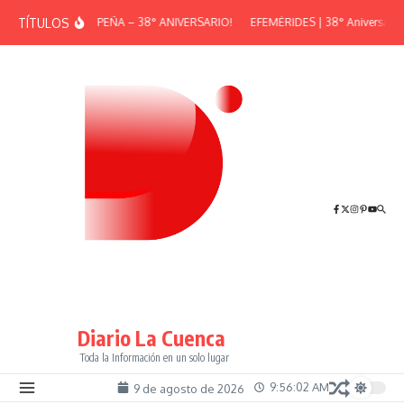
Saltar al contenido
TÍTULOS
¡GRAN PEÑA – 38° ANIVERSARIO!
EFEMÉRIDES | 38° Aniversario d
Diario La Cuenca
Toda la Información en un solo lugar
9:56:02 AM
9 de agosto de 2026