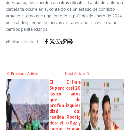
de Ecuador, de acuerdo con cifras oficiales. La ola de violencia
carcelaria ocurre en el contexto de un estado de conflicto
armado interno que rige en todo el país desde enero de 2024,
pese al despliegue de fuerzas militares y policiales en varios
centros penitenciarios.
Share this Article
Previous Article
Next Article
El
El fin a
Superc
casi 20
lásico
años
que
de
profun
izquier
dizó
da:
realida
Rodrig
des: el
o Paz y
sueño
Edman