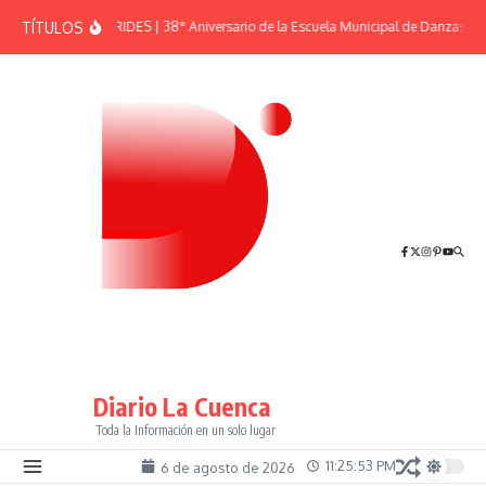
Saltar al contenido
TÍTULOS
EFEMÉRIDES | 38° Aniversario de la Escuela Municipal de Danzas “El
Diario La Cuenca
Toda la Información en un solo lugar
11:25:53 PM
6 de agosto de 2026