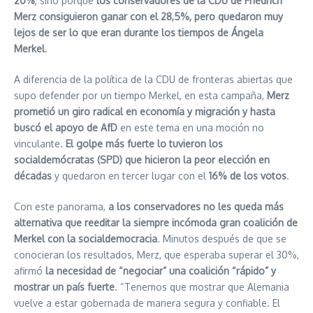
20%
, sino porque
los conservadores de la CDU de Friedrich
Merz consiguieron ganar con el 28,5%, pero quedaron muy
lejos de ser lo que eran durante los tiempos de Ángela
Merkel
.
A diferencia de la política de la CDU de fronteras abiertas que
supo defender por un tiempo Merkel, en esta campaña,
Merz
prometió un giro radical en economía y migración y hasta
buscó el apoyo de AfD
en este tema en una moción no
vinculante.
El golpe más fuerte lo tuvieron los
socialdemócratas (SPD) que hicieron la peor elección en
décadas
y quedaron en tercer lugar con el
16% de los votos
.
Con este panorama,
a los conservadores no les queda más
alternativa que reeditar la siempre incómoda gran coalición de
Merkel con la socialdemocracia
. Minutos después de que se
conocieran los resultados, Merz, que esperaba superar el 30%,
afirmó
la necesidad de “negociar” una coalición “rápido” y
mostrar un país fuerte
. “Tenemos que mostrar que Alemania
vuelve a estar gobernada de manera segura y confiable. El