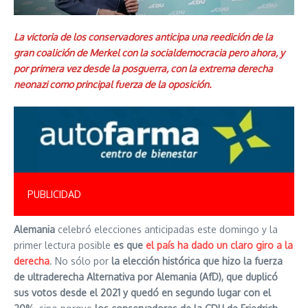
La victoria de los conservadores anticipa una reedición de la
gran coalición de Merkel con la socialdemocracia pero ahora, y
por primera vez desde la posguerra, con la extrema derecha
neonazi como principal fuerza de la oposición.
PUBLICIDAD
Alemania
celebró elecciones anticipadas este domingo y la
primer lectura posible
es que
el país ha dado un claro giro a la
derecha
. No sólo por
la elección histórica que hizo la fuerza
de ultraderecha Alternativa por Alemania (AfD), que duplicó
sus votos desde el 2021 y quedó en segundo lugar con el