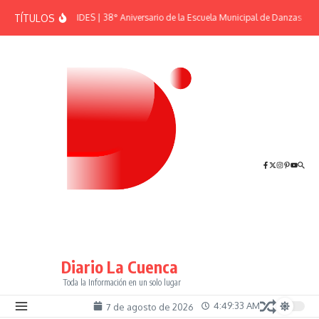
Saltar al contenido
TÍTULOS
EFEMÉRIDES | 38° Aniversario de la Escuela Municipal de Danzas “El 
Diario La Cuenca
Toda la Información en un solo lugar
4:49:34 AM
7 de agosto de 2026