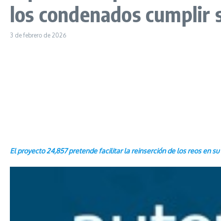
los condenados cumplir s
3 de febrero de 2026
El proyecto 24,857 pretende facilitar la reinserción de los reos en 