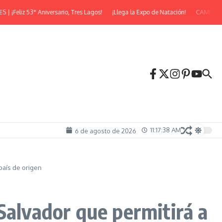
eliz 53° Aniversario, Tres Lagos!
¡Llega la Expo de Natación!
CAMINATA N
11:17:39 AM
6 de agosto de 2026
país de origen
Salvador que permitirá a