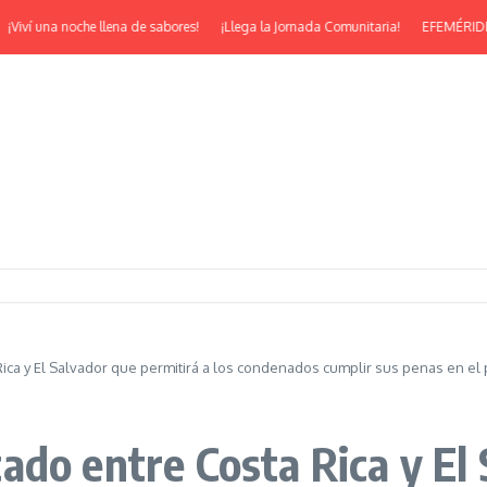
ví una noche llena de sabores!
¡Llega la Jornada Comunitaria!
EFEMÉRIDES | ¡F
ica y El Salvador que permitirá a los condenados cumplir sus penas en el 
do entre Costa Rica y El 