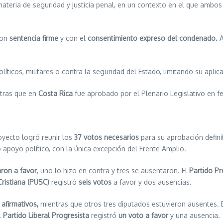
ateria de seguridad y justicia penal, en un contexto en el que ambos
con
sentencia firme
y con el
consentimiento expreso del condenado.
A
íticos, militares o contra la seguridad del Estado, limitando su aplic
tras que en
Costa Rica
fue aprobado por el Plenario Legislativo en fe
oyecto logró reunir los
37 votos necesarios
para su aprobación defini
apoyo político, con la única excepción del Frente Amplio.
aron a favor
, uno lo hizo en contra y tres se ausentaron. El
Partido P
Cristiana (PUSC)
registró
seis votos
a favor y dos ausencias.
 afirmativos,
mientras que otros tres diputados estuvieron ausentes. E
l
Partido Liberal Progresista
registró
un voto a favor
y una ausencia.