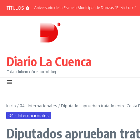
Saltar al contenido
TÍTULOS
ÉRIDES | 38° Aniversario de la Escuela Municipal de Danzas “El Shehuen”
¡Vi
Diario La Cuenca
Toda la Información en un solo lugar
Inicio
/
04 - Internacionales
/
Diputados aprueban tratado entre Costa R
04 - Internacionales
Diputados aprueban trata