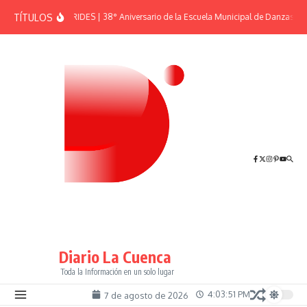
Saltar al contenido
TÍTULOS
EFEMÉRIDES | 38° Aniversario de la Escuela Municipal de Danzas “El
Diario La Cuenca
Toda la Información en un solo lugar
4:03:52 PM
7 de agosto de 2026