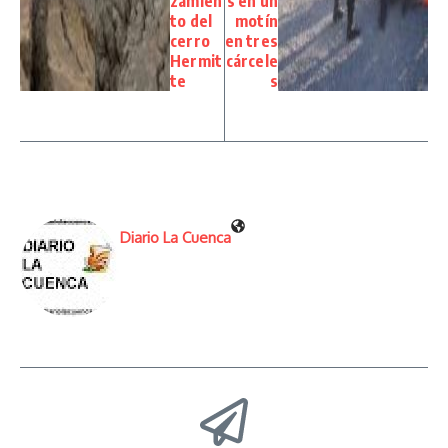
zamien
s en un
to del
motín
cerro
en tres
Hermit
cárcele
te
s
Diario La Cuenca