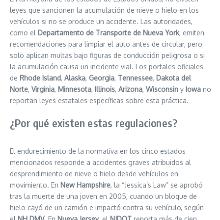
leyes que sancionen la acumulación de nieve o hielo en los
vehículos si no se produce un accidente. Las autoridades,
como el
Departamento de Transporte de Nueva York
, emiten
recomendaciones para limpiar el auto antes de circular, pero
solo aplican multas bajo figuras de conducción peligrosa o si
la acumulación causa un incidente vial. Los portales oficiales
de
Rhode Island
,
Alaska
,
Georgia
,
Tennessee
,
Dakota del
Norte
,
Virginia
,
Minnesota
,
Illinois
,
Arizona
,
Wisconsin
y
Iowa
no
reportan leyes estatales específicas sobre esta práctica.
¿Por qué existen estas regulaciones?
El endurecimiento de la normativa en los cinco estados
mencionados responde a accidentes graves atribuidos al
desprendimiento de nieve o hielo desde vehículos en
movimiento. En
New Hampshire
, la “Jessica’s Law” se aprobó
tras la muerte de una joven en 2005, cuando un bloque de
hielo cayó de un camión e impactó contra su vehículo, según
el
NH DMV
. En
Nueva Jersey
, el
NJDOT
reporta más de cien