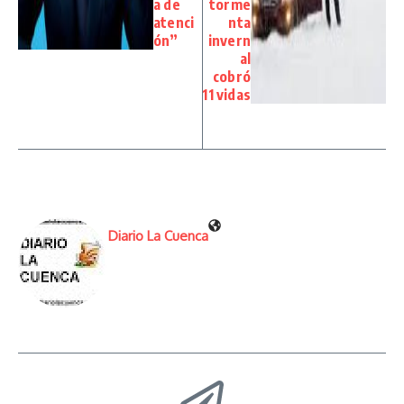
a de
torme
atenci
nta
ón”
invern
al
cobró
11 vidas
Diario La Cuenca