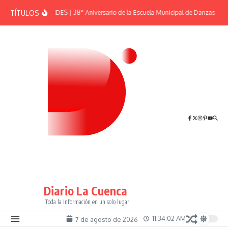
Saltar al contenido
TÍTULOS
EFEMÉRIDES | 38° Aniversario de la Escuela Municipal de Danzas “El S
Diario La Cuenca
Toda la Información en un solo lugar
11:34:03 AM
7 de agosto de 2026