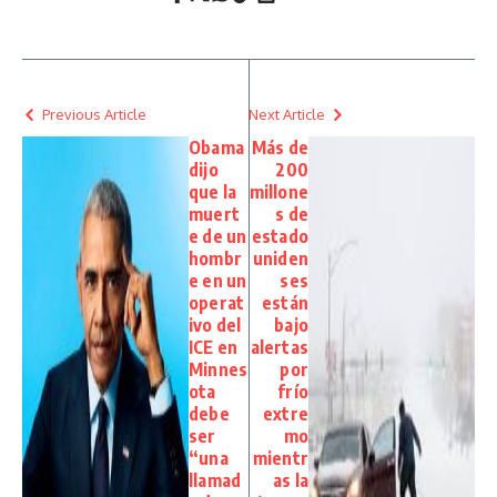
Previous Article
Next Article
Obama
Más de
dijo
200
que la
millone
muert
s de
e de un
estado
hombr
uniden
e en un
ses
operat
están
ivo del
bajo
ICE en
alertas
Minnes
por
ota
frío
debe
extre
ser
mo
“una
mientr
llamad
as la