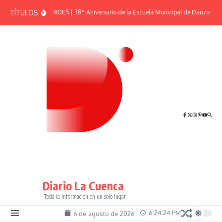
Saltar al contenido
TÍTULOS
EFEMÉRIDES | 38° Aniversario de la Escuela Municipal de Danzas “El
Diario La Cuenca
Toda la Información en un solo lugar
6:24:24 PM
6 de agosto de 2026