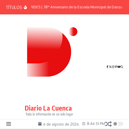
Saltar al contenido
TÍTULOS
EFEMÉRIDES | 38° Aniversario de la Escuela Municipal de Danzas “El
Diario La Cuenca
Toda la Información en un solo lugar
8:46:51 PM
6 de agosto de 2026