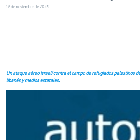
19 de noviembre de 2025
Un ataque aéreo israelí contra el campo de refugiados palestinos de 
libanés y medios estatales.