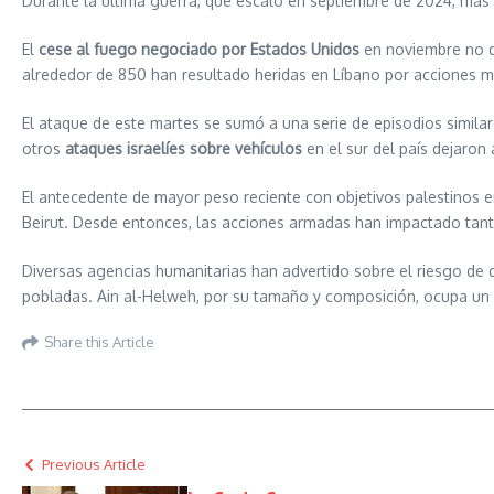
Durante la última guerra, que escaló en septiembre de 2024, más d
El
cese al fuego negociado por Estados Unidos
en noviembre no d
alrededor de 850 han resultado heridas en Líbano por acciones mil
El ataque de este martes se sumó a una serie de episodios simila
otros
ataques israelíes sobre vehículos
en el sur del país dejaron
El antecedente de mayor peso reciente con objetivos palestinos 
Beirut. Desde entonces, las acciones armadas han impactado tant
Diversas agencias humanitarias han advertido sobre el riesgo de
pobladas. Ain al-Helweh, por su tamaño y composición, ocupa un lu
Share this Article
Previous Article