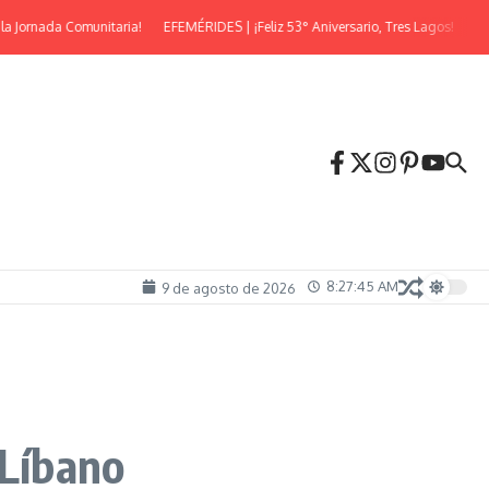
Jornada Comunitaria!
EFEMÉRIDES | ¡Feliz 53° Aniversario, Tres Lagos!
¡Llega
8:27:46 AM
9 de agosto de 2026
 Líbano