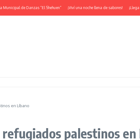
nicipal de Danzas “El Shehuen”
¡Viví una noche llena de sabores!
¡Llega la 
stinos en Líbano
 refugiados palestinos en