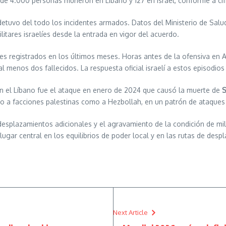
e 4.000 personas murieron en Líbano y 127 en Israel, conforme a cifr
etuvo del todo los incidentes armados. Datos del Ministerio de Salu
itares israelíes desde la entrada en vigor del acuerdo.
res registrados en los últimos meses. Horas antes de la ofensiva en 
 al menos dos fallecidos. La respuesta oficial israelí a estos episodio
en el Líbano fue el ataque en enero de 2024 que causó la muerte de
S
o a facciones palestinas como a Hezbollah, en un patrón de ataques 
 desplazamientos adicionales y el agravamiento de la condición de 
gar central en los equilibrios de poder local y en las rutas de desp
Next Article