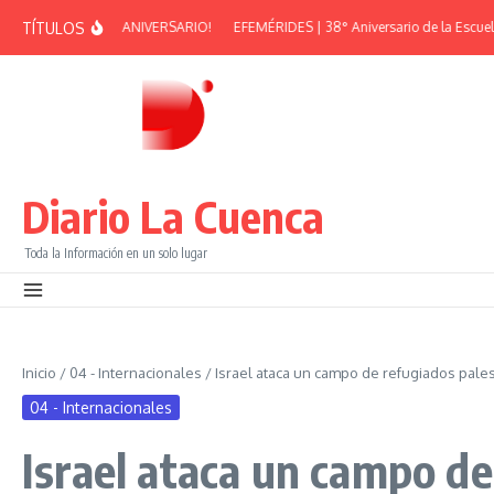
Saltar al contenido
TÍTULOS
AN PEÑA – 38° ANIVERSARIO!
EFEMÉRIDES | 38° Aniversario de la Escuela Mu
Diario La Cuenca
Toda la Información en un solo lugar
Inicio
/
04 - Internacionales
/
Israel ataca un campo de refugiados pale
04 - Internacionales
Israel ataca un campo de