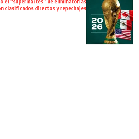
ió el “supermartes” de eliminatorias
n clasificados directos y repechajes