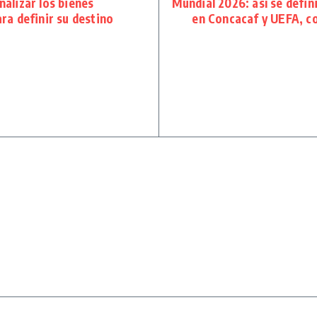
alizar los bienes
Mundial 2026: así se defin
ra definir su destino
en Concacaf y UEFA, co