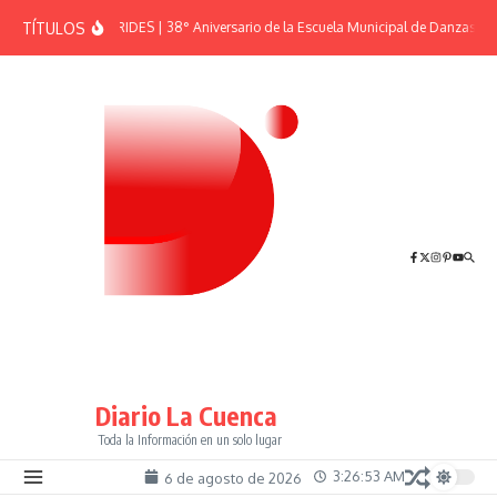
Saltar al contenido
TÍTULOS
EFEMÉRIDES | 38° Aniversario de la Escuela Municipal de Danzas “El
Diario La Cuenca
Toda la Información en un solo lugar
3:26:53 AM
6 de agosto de 2026