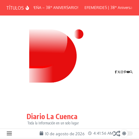
Saltar al contenido
TÍTULOS
¡GRAN PEÑA – 38° ANIVERSARIO!
EFEMÉRIDES | 38° Aniversario de
Diario La Cuenca
Toda la Información en un solo lugar
4:41:56 AM
10 de agosto de 2026