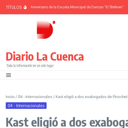
Saltar al contenido
TÍTULOS
ÉRIDES | 38° Aniversario de la Escuela Municipal de Danzas “El Shehuen”
¡Viv
Diario La Cuenca
Toda la Información en un solo lugar
Inicio
/
04 - Internacionales
/
Kast eligió a dos exabogados de Pinochet
04 - Internacionales
Kast eligió a dos exabog