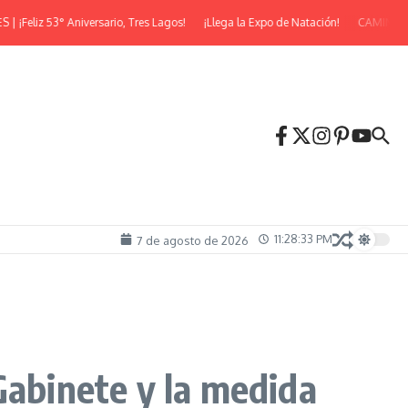
eliz 53° Aniversario, Tres Lagos!
¡Llega la Expo de Natación!
CAMINATA N
11:28:33 PM
7 de agosto de 2026
Gabinete y la medida