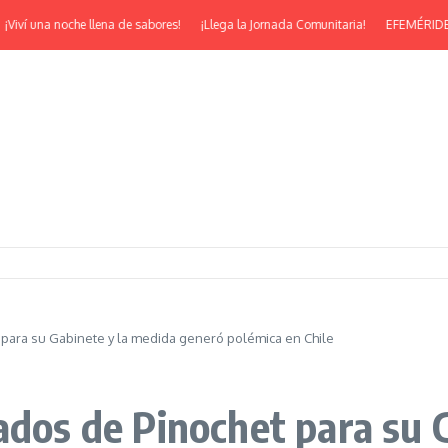
í una noche llena de sabores!
¡Llega la Jornada Comunitaria!
EFEMÉRIDES | ¡F
 para su Gabinete y la medida generó polémica en Chile
ados de Pinochet para su 