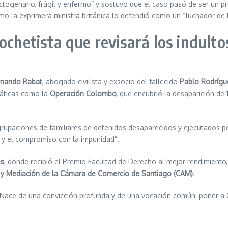
ogenario, frágil y enfermo” y sostuvo que el caso pasó de ser un pr
mo la exprimera ministra británica lo defendió como un “luchador de l
chetista que revisará los indulto
rnando Rabat
, abogado civilista y exsocio del fallecido
Pablo Rodrígu
máticas como la
Operación Colombo,
que encubrió la desaparición de 1
upaciones de familiares de detenidos desaparecidos y ejecutados pol
ra y el compromiso con la impunidad”.
es
, donde recibió el Premio Facultad de Derecho al mejor rendimiento,
e y Mediación de la Cámara de Comercio de Santiago (CAM)
.
. Nace de una convicción profunda y de una vocación común: poner a C