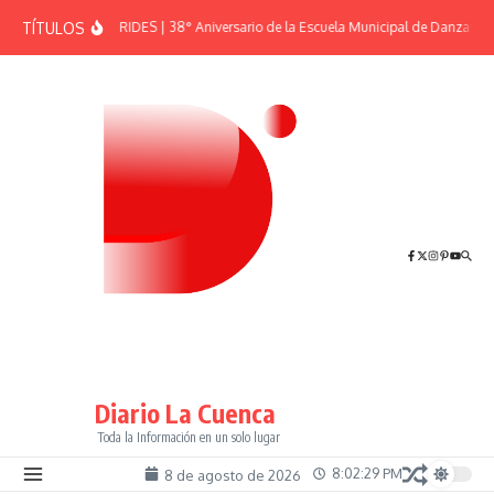
Saltar al contenido
TÍTULOS
EFEMÉRIDES | 38° Aniversario de la Escuela Municipal de Danzas “El
Diario La Cuenca
Toda la Información en un solo lugar
8:02:30 PM
8 de agosto de 2026