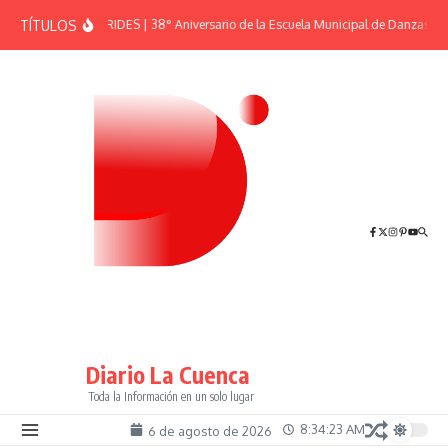
Saltar al contenido
TÍTULOS
EFEMÉRIDES | 38° Aniversario de la Escuela Municipal de Danzas “El
Diario La Cuenca
Toda la Información en un solo lugar
8:34:23 AM
6 de agosto de 2026