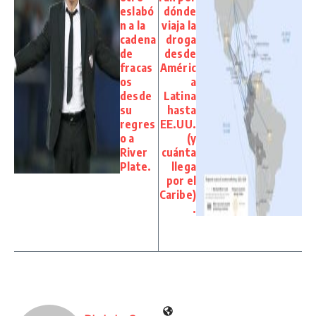
eslabó
dónde
n a la
viaja la
cadena
droga
de
desde
fracas
Améric
os
a
desde
Latina
su
hasta
regres
EE.UU.
o a
(y
River
cuánta
Plate.
llega
por el
Caribe)
.