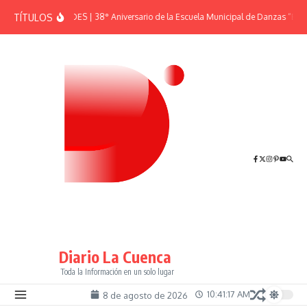
Saltar al contenido
TÍTULOS
EFEMÉRIDES | 38° Aniversario de la Escuela Municipal de Danzas “El Sh
Diario La Cuenca
Toda la Información en un solo lugar
10:41:18 AM
8 de agosto de 2026