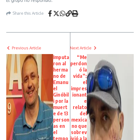
El grupo no respondió.
Share this Article
Previous Article
Next Article
Imputa
“Me
ron al
perdon
herma
ó la
no de
vida”:
Emanu
el
el
impres
Ginóbil
ionant
i por la
e
muert
relato
e de 13
del
person
mexica
as en
no que
el
sobrev
tempo
ivió a la