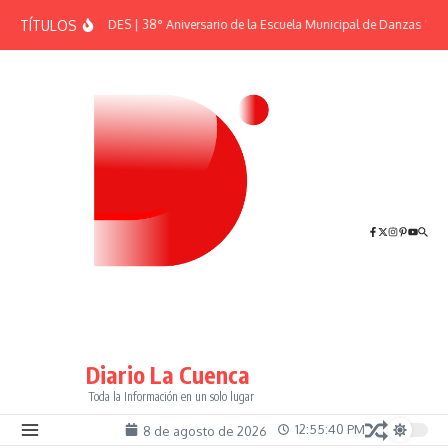
Saltar al contenido
TÍTULOS
EFEMÉRIDES | 38° Aniversario de la Escuela Municipal de Danzas “El S
Diario La Cuenca
Toda la Información en un solo lugar
12:55:41 PM
8 de agosto de 2026