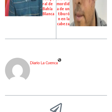
ral de
mordid
Bahía
a de un
Blanca
tiburó
n en la
cabeza
Diario La Cuenca