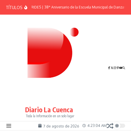
Saltar al contenido
TÍTULOS
EFEMÉRIDES | 38° Aniversario de la Escuela Municipal de Danzas “El
Diario La Cuenca
Toda la Información en un solo lugar
4:23:04 AM
7 de agosto de 2026