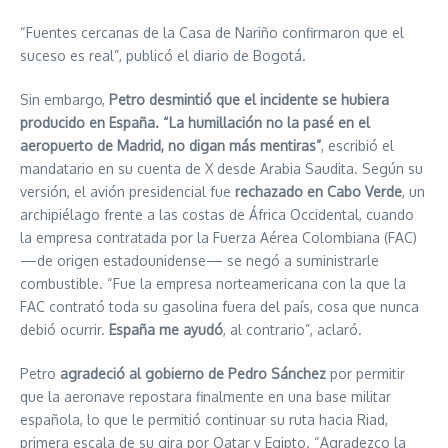
“Fuentes cercanas de la Casa de Nariño confirmaron que el
suceso es real”, publicó el diario de Bogotá.
Sin embargo,
Petro desmintió que el incidente se hubiera
producido en España. “La humillación no la pasé en el
aeropuerto de Madrid, no digan más mentiras”
, escribió el
mandatario en su cuenta de X desde Arabia Saudita. Según su
versión, el avión presidencial fue
rechazado en Cabo Verde
, un
archipiélago frente a las costas de África Occidental, cuando
la empresa contratada por la Fuerza Aérea Colombiana (FAC)
—de origen estadounidense— se negó a suministrarle
combustible. “Fue la empresa norteamericana con la que la
FAC contrató toda su gasolina fuera del país, cosa que nunca
debió ocurrir.
España me ayudó
, al contrario”, aclaró.
Petro
agradeció al gobierno de Pedro Sánchez
por permitir
que la aeronave repostara finalmente en una base militar
española, lo que le permitió continuar su ruta hacia Riad,
primera escala de su gira por Qatar y Egipto. “Agradezco la