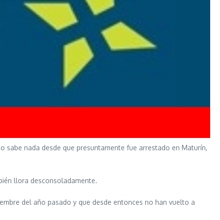
en no sabe nada desde que presuntamente fue arrestado en Maturín,
ambién llora desconsoladamente.
viembre del año pasado y que desde entonces no han vuelto a