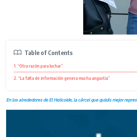
Table of Contents
1. “Otra razón para luchar”
2. “La falta de información genera mucha angustia”
En los alrededores de El Helicoide, la cárcel que quizás mejor repr