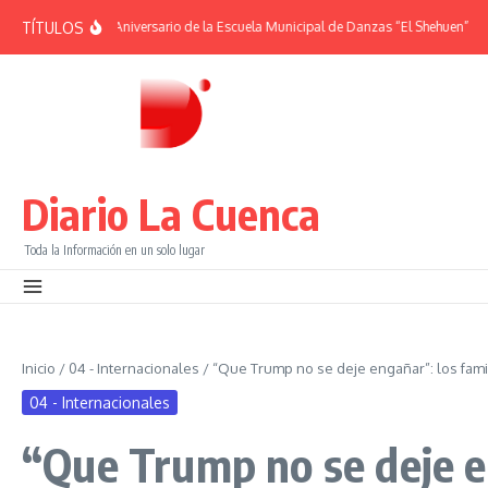
Saltar al contenido
TÍTULOS
IDES | 38° Aniversario de la Escuela Municipal de Danzas “El Shehuen”
¡Viví
Diario La Cuenca
Toda la Información en un solo lugar
Inicio
/
04 - Internacionales
/
“Que Trump no se deje engañar”: los fami
04 - Internacionales
“Que Trump no se deje e