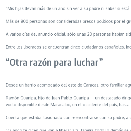
“Mis hijas llevan más de un año sin ver a su padre ni saber si está
Más de 800 personas son consideradas presos políticos por el 
A varios días del anuncio oficial, sólo unas 20 personas habían s
Entre los liberados se encuentran cinco ciudadanos españoles, i
“Otra razón para luchar”
Desde un barrio acomodado del este de Caracas, otro familiar agu
Ramón Guanipa, hijo de Juan Pablo Guanipa —un destacado dirige
vuelo disponible desde Maracaibo, en el occidente del país, hasta 
Cuenta que estaba ilusionado con reencontrarse con su padre, a 
“Cuando te dicen que van a liberar a tu familia, todo lo demás se