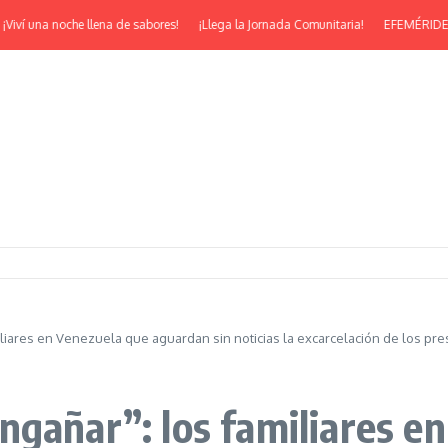
 una noche llena de sabores!
¡Llega la Jornada Comunitaria!
EFEMÉRIDES | ¡Fel
liares en Venezuela que aguardan sin noticias la excarcelación de los pr
ngañar”: los familiares e