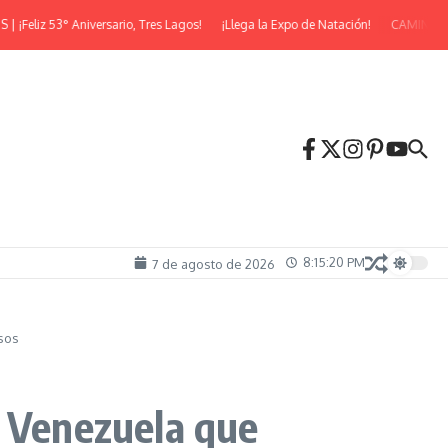
iz 53° Aniversario, Tres Lagos!
¡Llega la Expo de Natación!
CAMINATA NO
8:15:21 PM
7 de agosto de 2026
esos
n Venezuela que