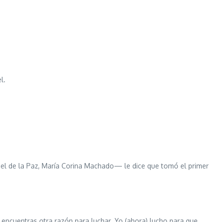
l.
el de la Paz, María Corina Machado— le dice que tomó el primer
o encuentras otra razón para luchar. Yo (ahora) lucho para que