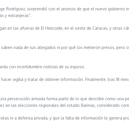
rge Rodríguez, sorprendió con el anuncio de que el nuevo gobierno in
 y extranjeras”.
n en las afueras de El Helicoide, en el oeste de Caracas, y otras cá
saben nada de sus allegados ni por qué los metieron presos, pero o
arda con incertidumbre noticias de su esposo.
a hacer vigilia y tratar de obtener información. Finalmente, tras 18 
 una persecución armada forma parte de lo que describe como una pers
vez en las elecciones regionales del estado Barinas, considerado co
tas ni a defensa privada, y que la falta de información le genera pr