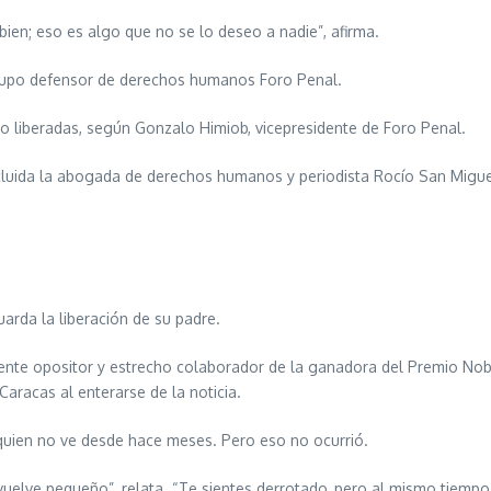
 bien; eso es algo que no se lo deseo a nadie”, afirma.
grupo defensor de derechos humanos Foro Penal.
ido liberadas, según Gonzalo Himiob, vicepresidente de Foro Penal.
ncluida la abogada de derechos humanos y periodista Rocío San Migue
arda la liberación de su padre.
nte opositor y estrecho colaborador de la ganadora del Premio Nob
Caracas al enterarse de la noticia.
quien no ve desde hace meses. Pero eso no ocurrió.
 vuelve pequeño”, relata. “Te sientes derrotado, pero al mismo tiemp