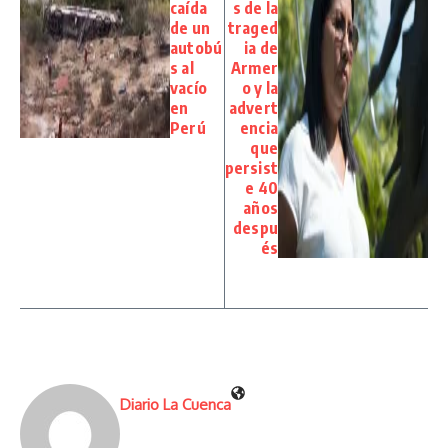
caída
s de la
de un
traged
autobú
ia de
s al
Armer
vacío
o y la
en
advert
Perú
encia
que
persist
e 40
años
despu
és
Diario La Cuenca