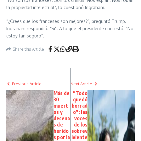
“No son los franceses. Son los chinos. Nos espían. Nos roban
la propiedad intelectual”, lo cuestionó Ingraham.
“¿Crees que los franceses son mejores?”, preguntó Trump.
Ingraham respondió: “Sí”. A lo que el presidente contestó: “No
estoy tan seguro”.
Share this Article
Previous Article
Next Article
Más de
“Todo
30
quedó
muert
borrad
os y
o”: las
decena
voces
s de
de los
herido
sobrev
s por la
iviente