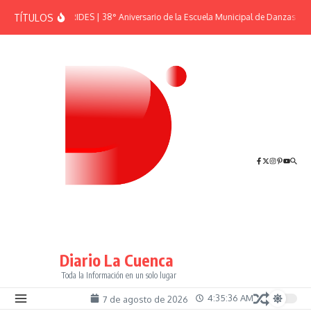
Saltar al contenido
TÍTULOS
EFEMÉRIDES | 38° Aniversario de la Escuela Municipal de Danzas “El 
Diario La Cuenca
Toda la Información en un solo lugar
4:35:36 AM
7 de agosto de 2026