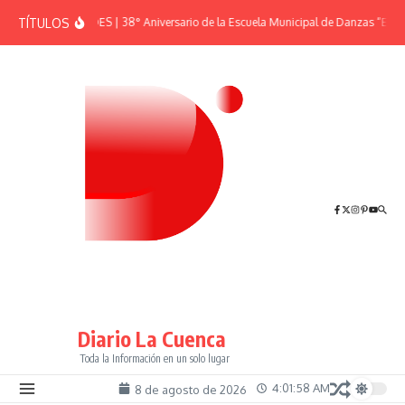
Saltar al contenido
TÍTULOS
EFEMÉRIDES | 38° Aniversario de la Escuela Municipal de Danzas “El Sh
Diario La Cuenca
Toda la Información en un solo lugar
4:01:58 AM
8 de agosto de 2026