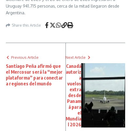
Uruguay 941.715 personas, cerca de la mitad llegaron desde
Argentina.
Share this Article
Previous Article
Next Article
Santiago Peña afirmó que
Canadá
el Mercosur será la “mejor
autoriz
plataforma” para conectar
a
a regiones del mundo
vuelos
extra
desde
Panam
á para
el
Mundia
l 2026