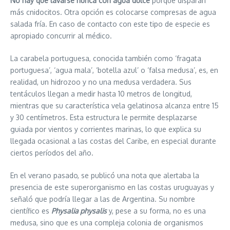
No hay que lavarse nunca con agua dulce
porque disparan
más cnidocitos. Otra opción es colocarse compresas de agua
salada fría. En caso de contacto con este tipo de especie es
apropiado concurrir al médico.
La carabela portuguesa, conocida también como ‘fragata
portuguesa’, ‘agua mala’, ‘botella azul’ o ‘falsa medusa’, es, en
realidad, un hidrozoo y no una medusa verdadera. Sus
tentáculos llegan a medir hasta 10 metros de longitud,
mientras que su característica vela gelatinosa alcanza entre 15
y 30 centímetros. Esta estructura le permite desplazarse
guiada por vientos y corrientes marinas, lo que explica su
llegada ocasional a las costas del Caribe, en especial durante
ciertos períodos del año.
En el verano pasado, se publicó una nota que alertaba la
presencia de este superorganismo en las costas uruguayas y
señaló que podría llegar a las de Argentina. Su nombre
científico es
Physalia physalis
y, pese a su forma, no es una
medusa, sino que es una compleja colonia de organismos