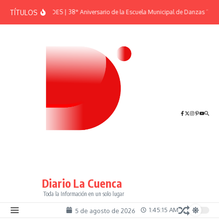
Saltar al contenido
TÍTULOS
EFEMÉRIDES | 38° Aniversario de la Escuela Municipal de Danzas “El S
Diario La Cuenca
Toda la Información en un solo lugar
1:45:16 AM
5 de agosto de 2026