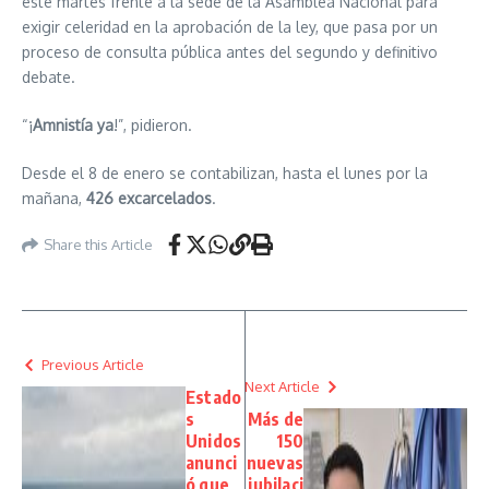
este martes frente a la sede de la Asamblea Nacional para
exigir celeridad en la aprobación de la ley, que pasa por un
proceso de consulta pública antes del segundo y definitivo
debate.
“¡
Amnistía ya
!”, pidieron.
Desde el 8 de enero se contabilizan, hasta el lunes por la
mañana,
426 excarcelados
.
Share this Article
Previous Article
Next Article
Estado
s
Más de
Unidos
150
anunci
nuevas
ó que
jubilaci