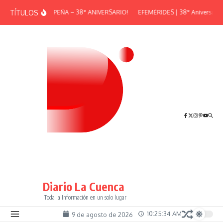
Saltar al contenido
TÍTULOS
¡GRAN PEÑA – 38° ANIVERSARIO!
EFEMÉRIDES | 38° Aniversario d
Diario La Cuenca
Toda la Información en un solo lugar
10:25:34 AM
9 de agosto de 2026