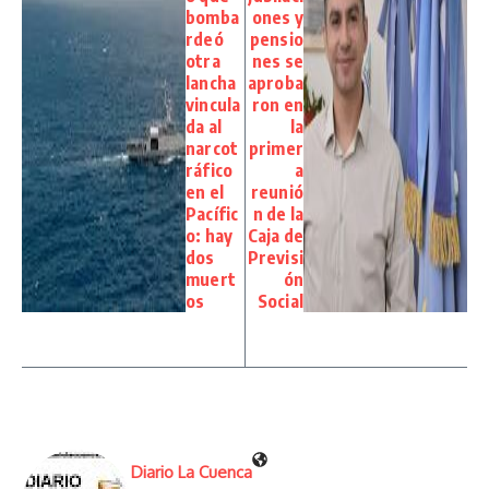
bomba
ones y
rdeó
pensio
otra
nes se
lancha
aproba
vincula
ron en
da al
la
narcot
primer
ráfico
a
en el
reunió
Pacífic
n de la
o: hay
Caja de
dos
Previsi
muert
ón
os
Social
Diario La Cuenca