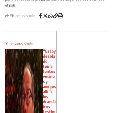
el país.
Share this Article
Previous Article
“Estoy
desola
do,
tenía
tantos
vecino
s y
amigos
allí”:
los
dramát
icos
testim