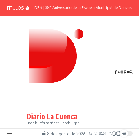
Saltar al contenido
TÍTULOS
EFEMÉRIDES | 38° Aniversario de la Escuela Municipal de Danzas “El S
Diario La Cuenca
Toda la Información en un solo lugar
9:18:25 PM
8 de agosto de 2026