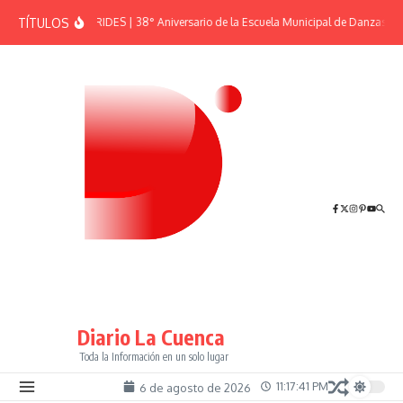
Saltar al contenido
TÍTULOS
EFEMÉRIDES | 38° Aniversario de la Escuela Municipal de Danzas “El
Diario La Cuenca
Toda la Información en un solo lugar
11:17:42 PM
6 de agosto de 2026