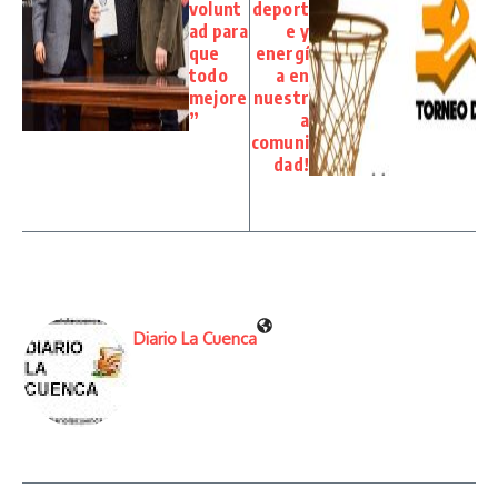
volunt
deport
ad para
e y
que
energí
todo
a en
mejore
nuestr
”
a
comuni
dad!
Diario La Cuenca