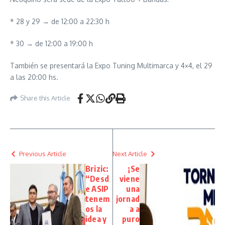
* 28 y 29 → de 12:00 a 22:30 h
* 30 → de 12:00 a 19:00 h
También se presentará la Expo Tuning Multimarca y 4×4, el 29
a las 20:00 hs.
Share this Article
Previous Article
Next Article
Brizic:
¡Se
“Desd
viene
e ASIP
una
tenem
jornad
os la
a a
idea y
puro