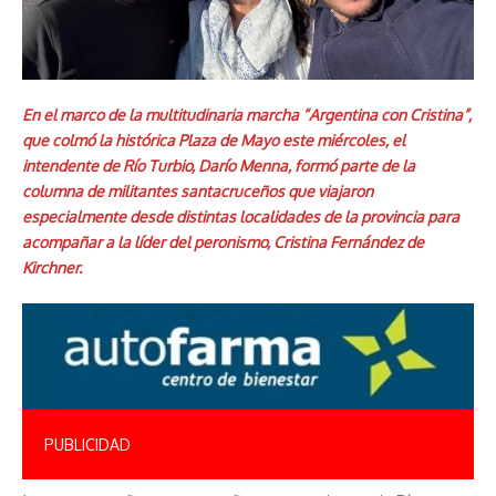
En el marco de la multitudinaria marcha “Argentina con Cristina”,
que colmó la histórica Plaza de Mayo este miércoles, el
intendente de Río Turbio, Darío Menna, formó parte de la
columna de militantes santacruceños que viajaron
especialmente desde distintas localidades de la provincia para
acompañar a la líder del peronismo, Cristina Fernández de
Kirchner.
PUBLICIDAD