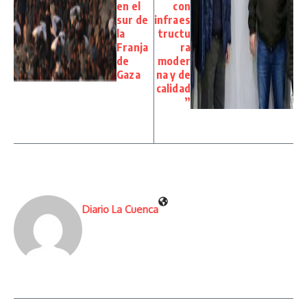
en el
con
sur de
infraes
la
tructu
Franja
ra
de
moder
Gaza
na y de
calidad
”
Diario La Cuenca