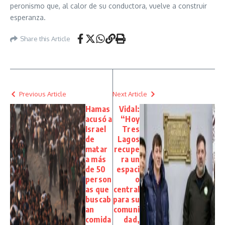
peronismo que, al calor de su conductora, vuelve a construir
esperanza.
Share this Article
Previous Article
Next Article
Hamas
Vidal:
acusó a
“Hoy
Israel
Tres
de
Lagos
matar
recupe
a más
ra un
de 50
espaci
person
o
as que
central
buscab
para su
an
comuni
comida
dad,