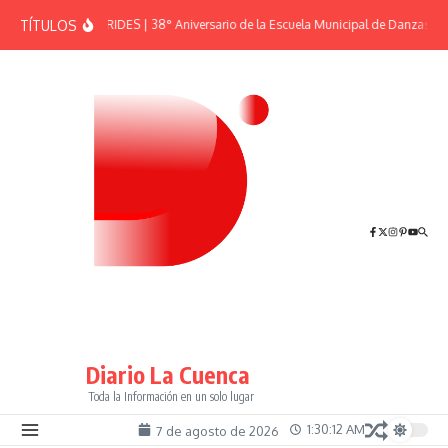
Saltar al contenido
TÍTULOS
EFEMÉRIDES | 38° Aniversario de la Escuela Municipal de Danzas “El
Diario La Cuenca
Toda la Información en un solo lugar
1:30:12 AM
7 de agosto de 2026