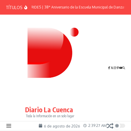
Saltar al contenido
TÍTULOS
EFEMÉRIDES | 38° Aniversario de la Escuela Municipal de Danzas “El
Diario La Cuenca
Toda la Información en un solo lugar
2:39:28 AM
6 de agosto de 2026