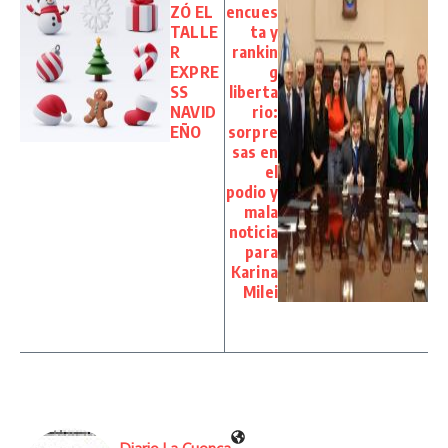
ZÓ EL
encues
TALLE
ta y
R
rankin
EXPRE
g
SS
liberta
NAVID
rio:
EÑO
sorpre
sas en
el
podio y
mala
noticia
para
Karina
Milei