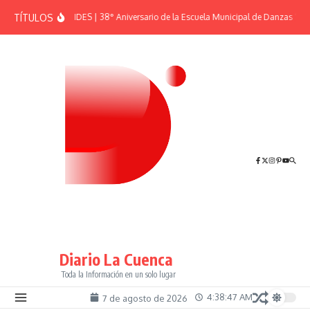
Saltar al contenido
TÍTULOS
EFEMÉRIDES | 38° Aniversario de la Escuela Municipal de Danzas “El S
Diario La Cuenca
Toda la Información en un solo lugar
4:38:48 AM
7 de agosto de 2026