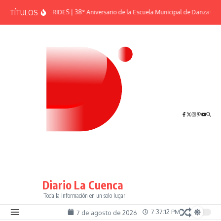
Saltar al contenido
TÍTULOS
EFEMÉRIDES | 38° Aniversario de la Escuela Municipal de Danzas “El
Diario La Cuenca
Toda la Información en un solo lugar
7:37:12 PM
7 de agosto de 2026