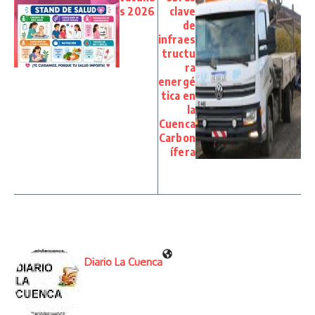
s 2026
clave
de
infraes
tructu
ra
energé
tica en
la
Cuenca
Carbon
ífera
Diario La Cuenca