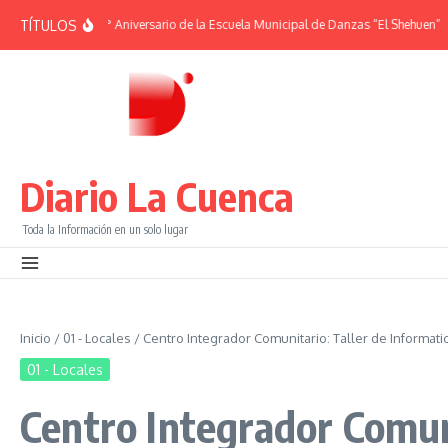
Saltar al contenido
TÍTULOS
EMÉRIDES | 38° Aniversario de la Escuela Municipal de Danzas “El Shehuen”
¡V
Diario La Cuenca
Toda la Información en un solo lugar
Inicio
/
01 - Locales
/
Centro Integrador Comunitario: Taller de Informati
01 - Locales
Centro Integrador Comuni