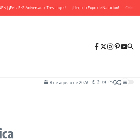
Feliz 53° Aniversario, Tres Lagos!
¡Llega la Expo de Natación!
CAMINATA 
2:11:42 PM
8 de agosto de 2026
ica