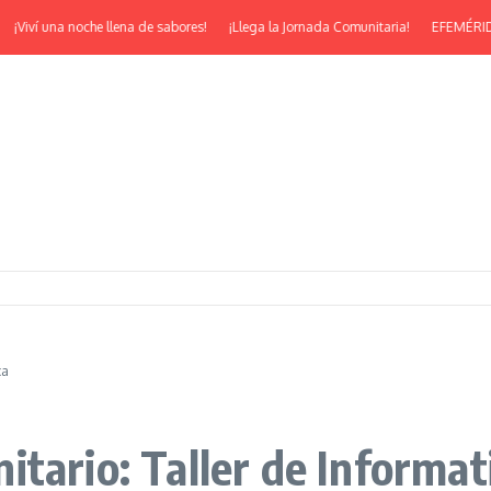
iví una noche llena de sabores!
¡Llega la Jornada Comunitaria!
EFEMÉRIDES | ¡
ca
tario: Taller de Informat