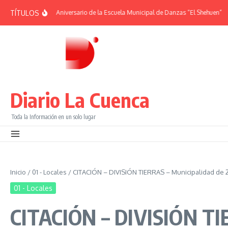
Saltar al contenido
TÍTULOS
RIDES | 38° Aniversario de la Escuela Municipal de Danzas “El Shehuen”
¡Viví
Diario La Cuenca
Toda la Información en un solo lugar
Inicio
/
01 - Locales
/
CITACIÓN – DIVISIÓN TIERRAS – Municipalidad de
01 - Locales
CITACIÓN – DIVISIÓN TI