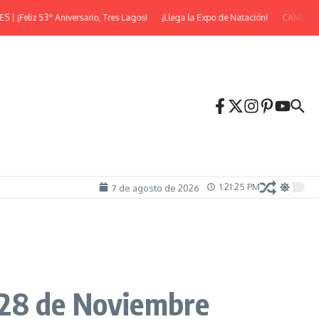
iz 53° Aniversario, Tres Lagos!
¡Llega la Expo de Natación!
CAMINATA NO
1:21:27 PM
7 de agosto de 2026
 28 de Noviembre