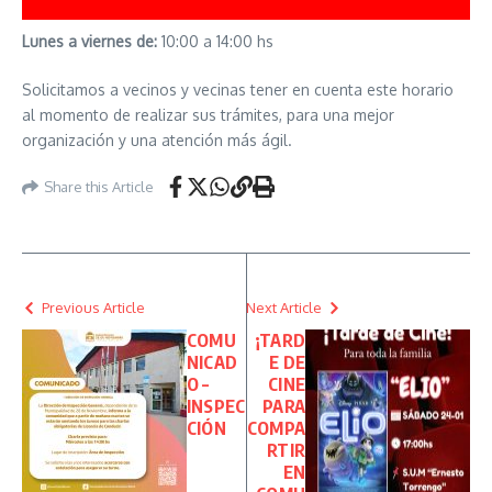
Lunes a viernes de:
10:00 a 14:00 hs
Solicitamos a vecinos y vecinas tener en cuenta este horario
al momento de realizar sus trámites, para una mejor
organización y una atención más ágil.
Share this Article
Previous Article
Next Article
COMU
¡TARD
NICAD
E DE
O –
CINE
INSPEC
PARA
CIÓN
COMPA
RTIR
EN