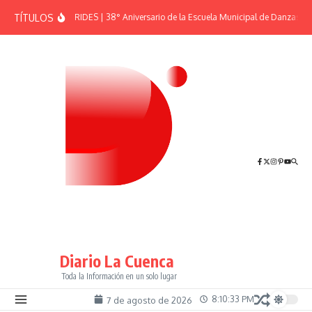
Saltar al contenido
TÍTULOS
EFEMÉRIDES | 38° Aniversario de la Escuela Municipal de Danzas “El
Diario La Cuenca
Toda la Información en un solo lugar
8:10:34 PM
7 de agosto de 2026