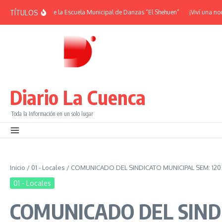
Saltar al contenido
TÍTULOS
 Aniversario de la Escuela Municipal de Danzas “El Shehuen”
¡Viví una noche l
Diario La Cuenca
Toda la Información en un solo lugar
Inicio
/
01 - Locales
/
COMUNICADO DEL SINDICATO MUNICIPAL SEM: 120 h
01 - Locales
COMUNICADO DEL SINDIC