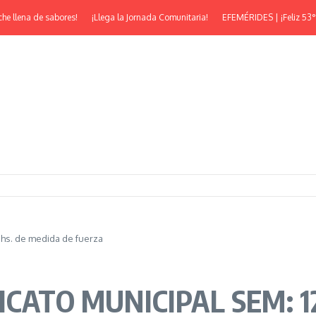
lena de sabores!
¡Llega la Jornada Comunitaria!
EFEMÉRIDES | ¡Feliz 53° Aniv
s. de medida de fuerza
ATO MUNICIPAL SEM: 120