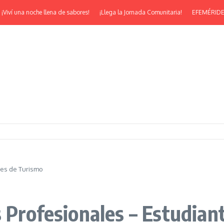
noche llena de sabores!
¡Llega la Jornada Comunitaria!
EFEMÉRIDES | ¡Feliz 53
tes de Turismo
s Profesionales – Estudian