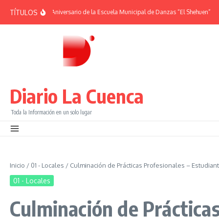
Saltar al contenido
TÍTULOS
 | 38° Aniversario de la Escuela Municipal de Danzas “El Shehuen”
¡Viví una 
Diario La Cuenca
Toda la Información en un solo lugar
Inicio
/
01 - Locales
/
Culminación de Prácticas Profesionales – Estudian
01 - Locales
Culminación de Práctica