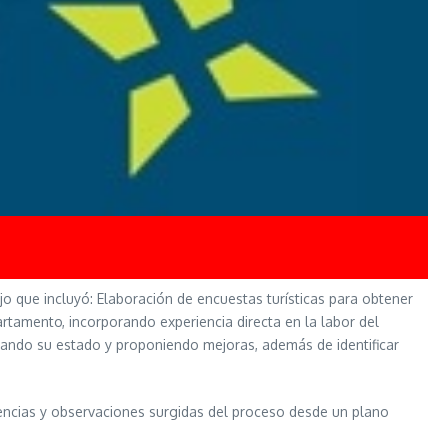
jo que incluyó: Elaboración de encuestas turísticas para obtener
partamento, incorporando experiencia directa en la labor del
strando su estado y proponiendo mejoras, además de identificar
rencias y observaciones surgidas del proceso desde un plano