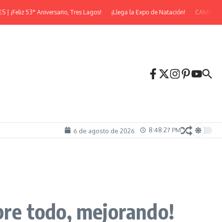
z 53° Aniversario, Tres Lagos!
¡Llega la Expo de Natación!
CAMINATA NOC
8:48:29 PM
6 de agosto de 2026
obre todo, mejorando!