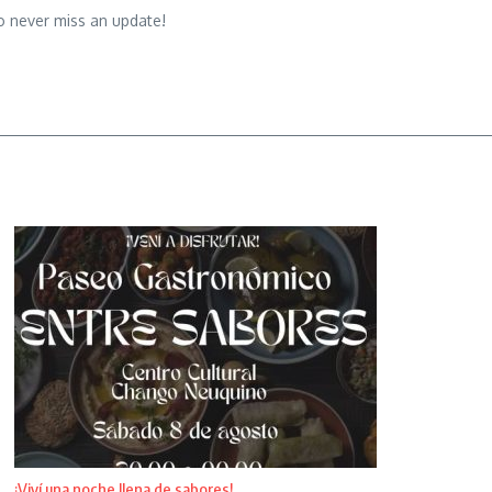
o never miss an update!
¡Viví una noche llena de sabores!