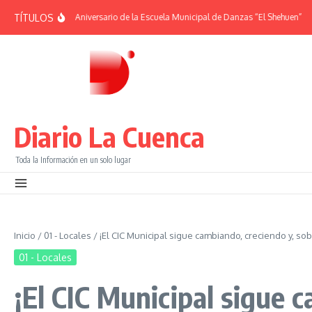
Saltar al contenido
TÍTULOS
DES | 38° Aniversario de la Escuela Municipal de Danzas “El Shehuen”
¡Viví u
Diario La Cuenca
Toda la Información en un solo lugar
Inicio
/
01 - Locales
/
¡El CIC Municipal sigue cambiando, creciendo y, so
01 - Locales
¡El CIC Municipal sigue 