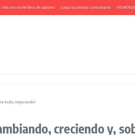
na noche llena de sabores!
¡Llega la Jornada Comunitaria!
EFEMÉRIDES | ¡Feli
bre todo, mejorando!
cambiando, creciendo y, s