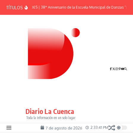
Saltar al contenido
TÍTULOS
EFEMÉRIDES | 38° Aniversario de la Escuela Municipal de Danzas “El S
Diario La Cuenca
Toda la Información en un solo lugar
2:33:41 PM
7 de agosto de 2026