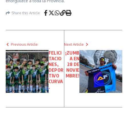
enorgullece a toda la Provincia.
Share this Article
Previous Article
Next Article
FELICI
¡ZUMB
TACIO
A EN
NES,
28 DE
DEPOR
NOVIE
TIVO
MBRE!
CURVA
.