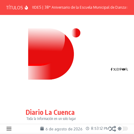
Saltar al contenido
TÍTULOS
EFEMÉRIDES | 38° Aniversario de la Escuela Municipal de Danzas “El
Diario La Cuenca
Toda la Información en un solo lugar
8:53:13 PM
6 de agosto de 2026