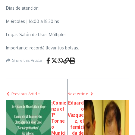
Días de atención:
Miércoles | 16:00 a 18:30 hs
Lugar: Salón de Usos Múltiples
Importante: recordá llevar tus bolsas.
Share this Article
Previous Article
Next Article
¡Comie
Eduard
nza el
o
1°
Vázque
Torne
z, el
o
femici
Munici
da de