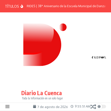
Saltar al contenido
TÍTULOS
EFEMÉRIDES | 38° Aniversario de la Escuela Municipal de Danzas “El
Diario La Cuenca
Toda la Información en un solo lugar
9:55:52 AM
7 de agosto de 2026