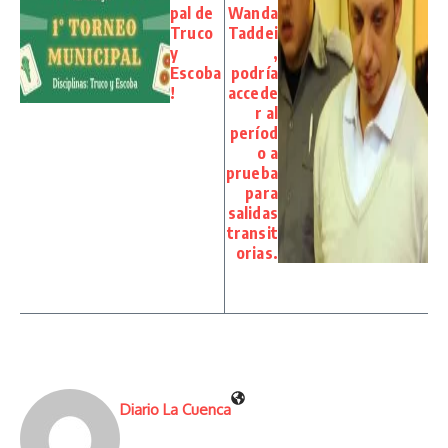
pal de
Wanda
Truco
Taddei
y
,
Escoba
podría
!
accede
r al
períod
o a
prueba
para
salidas
transit
orias.
Diario La Cuenca