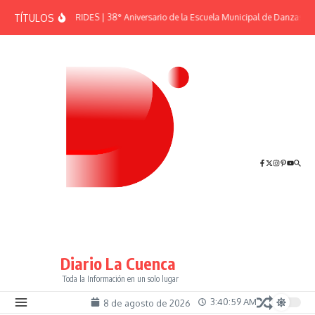
Saltar al contenido
TÍTULOS
EFEMÉRIDES | 38° Aniversario de la Escuela Municipal de Danzas “El
Diario La Cuenca
Toda la Información en un solo lugar
3:41:00 AM
8 de agosto de 2026