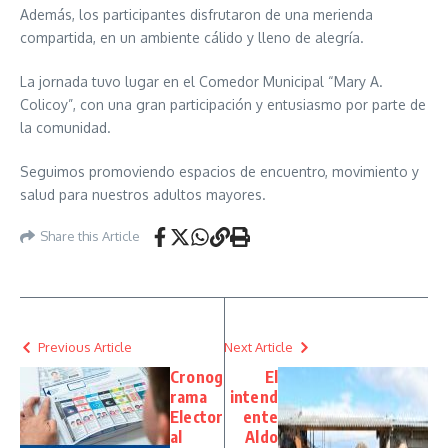
Además, los participantes disfrutaron de una merienda
compartida, en un ambiente cálido y lleno de alegría.
La jornada tuvo lugar en el Comedor Municipal “Mary A.
Colicoy”, con una gran participación y entusiasmo por parte de
la comunidad.
Seguimos promoviendo espacios de encuentro, movimiento y
salud para nuestros adultos mayores.
Share this Article
Previous Article
Next Article
Cronog
El
rama
intend
Elector
ente
al
Aldo