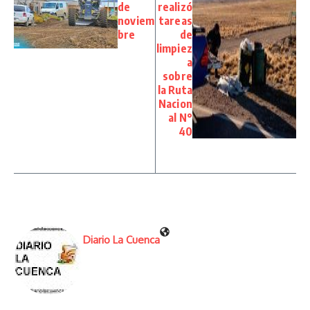
de
realizó
noviem
tareas
bre
de
limpiez
a
sobre
la Ruta
Nacion
al N°
40
Diario La Cuenca