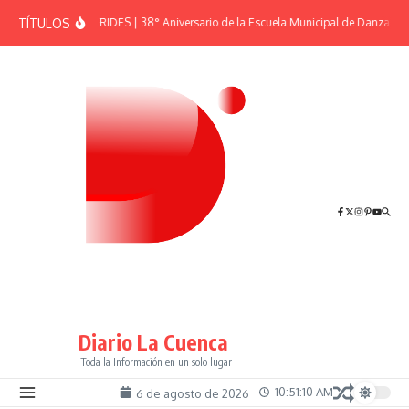
Saltar al contenido
TÍTULOS
EFEMÉRIDES | 38° Aniversario de la Escuela Municipal de Danzas “E
Diario La Cuenca
Toda la Información en un solo lugar
10:51:11 AM
6 de agosto de 2026