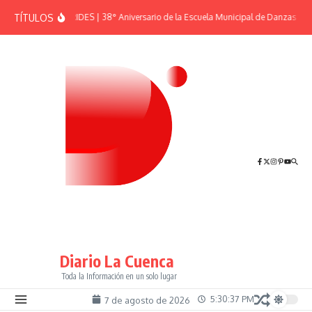
Saltar al contenido
TÍTULOS
EFEMÉRIDES | 38° Aniversario de la Escuela Municipal de Danzas “El 
Diario La Cuenca
Toda la Información en un solo lugar
5:30:37 PM
7 de agosto de 2026