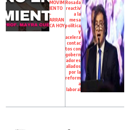
MOVIM
Rosada
IENTO
reactiv
–
a la
ARRAN
mesa
CA HOY
política
y
acelera
contac
tos con
gobern
adores
aliados
por la
reform
a
laboral