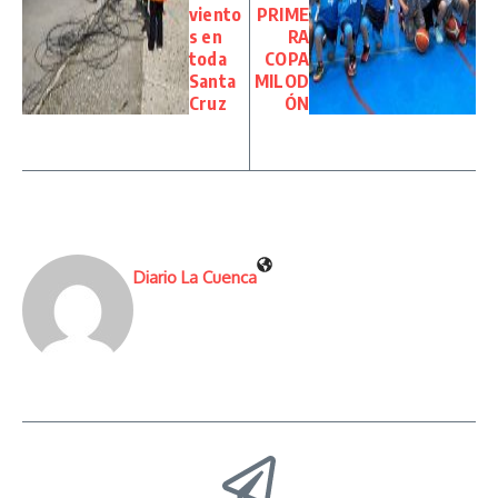
viento
PRIME
s en
RA
toda
COPA
Santa
MILOD
Cruz
ÓN
Diario La Cuenca