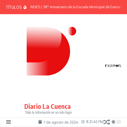
Saltar al contenido
TÍTULOS
EFEMÉRIDES | 38° Aniversario de la Escuela Municipal de Danzas “El
Diario La Cuenca
Toda la Información en un solo lugar
8:21:43 PM
7 de agosto de 2026