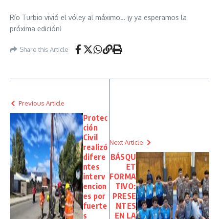
Río Turbio vivió el vóley al máximo… ¡y ya esperamos la
próxima edición!
Share this Article
Previous Article
Protec
ción
Civil
Next Article
realizó
difere
BÁSQU
ntes
ET
interv
FORMA
encion
TIVO:
es por
PRESE
fuerte
NTES
s
EN LA