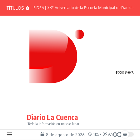
Saltar al contenido
TÍTULOS
EFEMÉRIDES | 38° Aniversario de la Escuela Municipal de Danzas “El
Diario La Cuenca
Toda la Información en un solo lugar
11:57:10 AM
8 de agosto de 2026