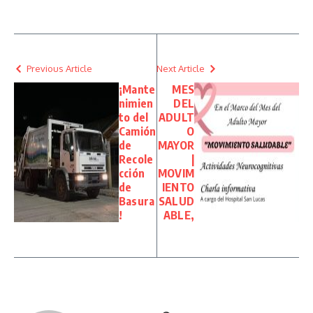
Previous Article
Next Article
¡Mante
MES
nimien
DEL
to del
ADULT
Camión
O
de
MAYOR
Recole
|
cción
MOVIM
de
IENTO
Basura
SALUD
!
ABLE,