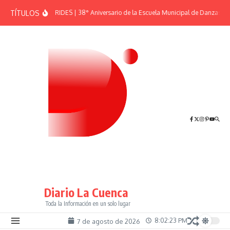
Saltar al contenido
TÍTULOS
EFEMÉRIDES | 38° Aniversario de la Escuela Municipal de Danzas “El
Diario La Cuenca
Toda la Información en un solo lugar
8:02:23 PM
7 de agosto de 2026