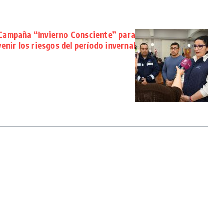
 Campaña “Invierno Consciente” para
enir los riesgos del período invernal