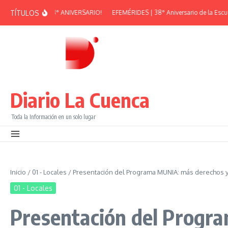
Saltar al contenido
TÍTULOS
RAN PEÑA – 38° ANIVERSARIO!
EFEMÉRIDES | 38° Aniversario de la Escuela 
Diario La Cuenca
Toda la Información en un solo lugar
Inicio
/
01 - Locales
/
Presentación del Programa MUNIA: más derechos y 
01 - Locales
Presentación del Progra