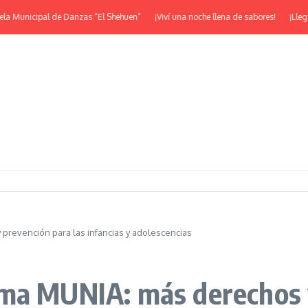
Municipal de Danzas “El Shehuen”
¡Viví una noche llena de sabores!
¡Llega la
prevención para las infancias y adolescencias
ma MUNIA: más derechos y