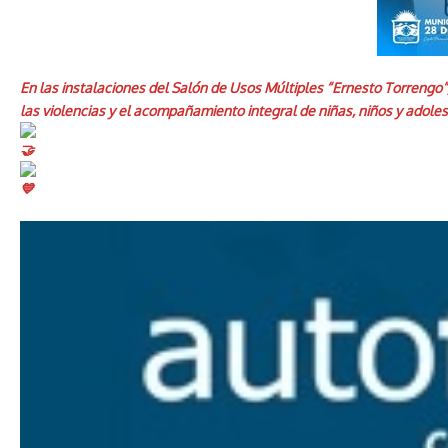
En las instalaciones del Salón de Usos Múltiples “Ernesto Torrengo”
las violencias y el acompañamiento integral de niñas, niños y adole