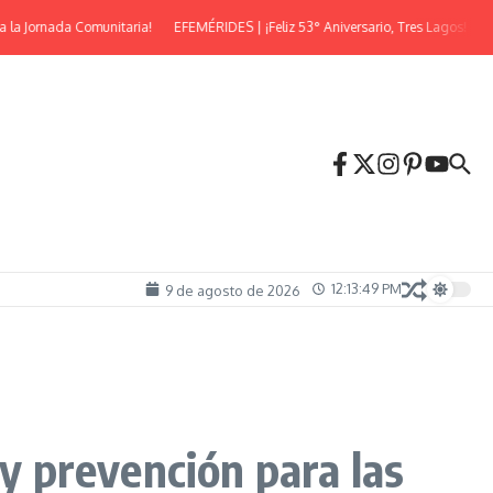
 Jornada Comunitaria!
EFEMÉRIDES | ¡Feliz 53° Aniversario, Tres Lagos!
¡Lle
12:13:50 PM
9 de agosto de 2026
 prevención para las